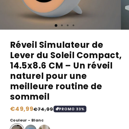
Réveil Simulateur de
Lever du Soleil Compact,
14.5x8.6 CM – Un réveil
naturel pour une
meilleure routine de
sommeil
Prix
€49,99
Prix
€74,99
PROMO
33
%
habituel
soldé
Couleur - Blanc