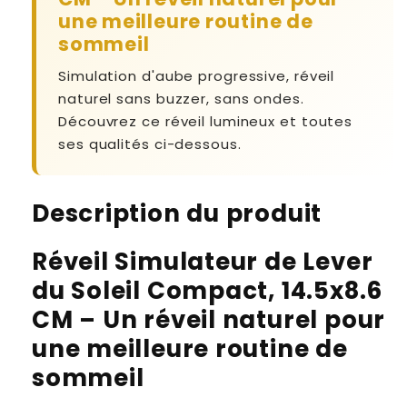
pour
pour
une meilleure routine de
une
une
sommeil
meilleure
meilleure
routine
routine
Simulation d'aube progressive, réveil
de
de
sommeil
sommeil
naturel sans buzzer, sans ondes.
Découvrez ce réveil lumineux et toutes
ses qualités ci-dessous.
Description du produit
Réveil Simulateur de Lever
du Soleil Compact, 14.5x8.6
CM – Un réveil naturel pour
une meilleure routine de
sommeil