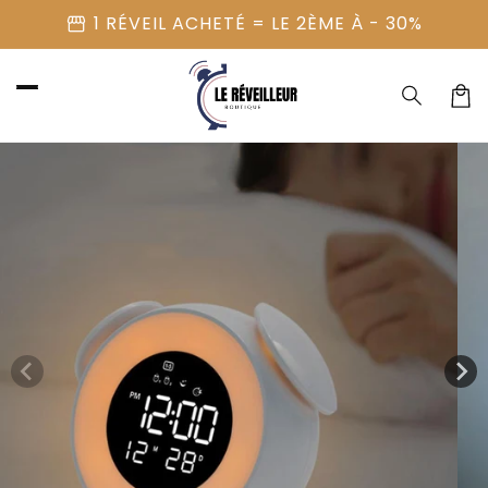
et
storefront
1 RÉVEIL ACHETÉ = LE 2ÈME À - 30%
passer
au
contenu
Panier
Passer aux
informations
produits