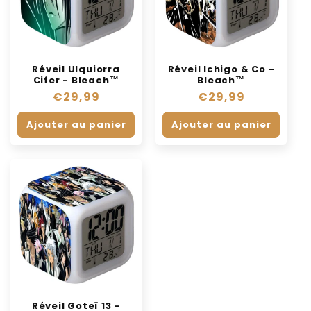
Réveil Ulquiorra
Réveil Ichigo & Co -
Cifer - Bleach™
Bleach™
Prix
€29,99
Prix
€29,99
habituel
habituel
Ajouter au panier
Ajouter au panier
Réveil Goteï 13 -