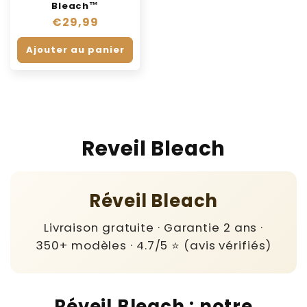
Bleach™
Prix
€29,99
habituel
Ajouter au panier
C
Reveil Bleach
o
l
Réveil Bleach
l
Livraison gratuite · Garantie 2 ans ·
e
350+ modèles · 4.7/5 ⭐ (avis vérifiés)
c
t
Réveil Bleach : notre