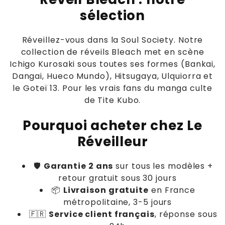
i
sélection
o
Réveillez-vous dans la Soul Society. Notre
n
collection de réveils Bleach met en scène
:
Ichigo Kurosaki sous toutes ses formes (Bankai,
Dangai, Hueco Mundo), Hitsugaya, Ulquiorra et
le Goteï 13. Pour les vrais fans du manga culte
de Tite Kubo.
Pourquoi acheter chez Le
Réveilleur
🛡
Garantie 2 ans
sur tous les modèles +
retour gratuit sous 30 jours
📦
Livraison gratuite
en France
métropolitaine, 3-5 jours
🇫🇷
Service client français
, réponse sous