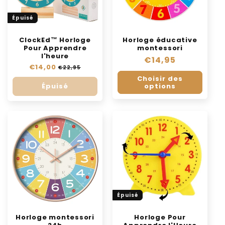
Épuisé
ClockEd™ Horloge
Horloge éducative
Pour Apprendre
montessori
l'heure
Prix
€14,95
Prix
€14,00
Prix
€22,95
habituel
habituel
soldé
Choisir des
options
Épuisé
Épuisé
Horloge montessori
Horloge Pour