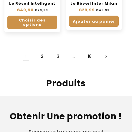
Le Réveil Intelligent
Le Réveil Inter Milan
Prix
€49,90
Prix
Prix
€29,99
Prix
€79,99
€49,99
habituel
soldé
habituel
soldé
Choisir des
Ajouter au panier
options
1
2
3
…
18
C
Produits
o
l
l
Obtenir Une promotion !
e
Recevez votre promo par mail