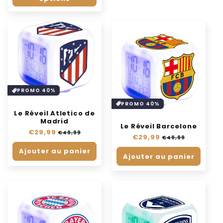
PROMO 40%
PROMO 40%
Le Réveil Atletico de
Madrid
Le Réveil Barcelone
Prix
€29,99
Prix
€49,99
Prix
€29,99
Prix
€49,99
habituel
soldé
habituel
soldé
Ajouter au panier
Ajouter au panier