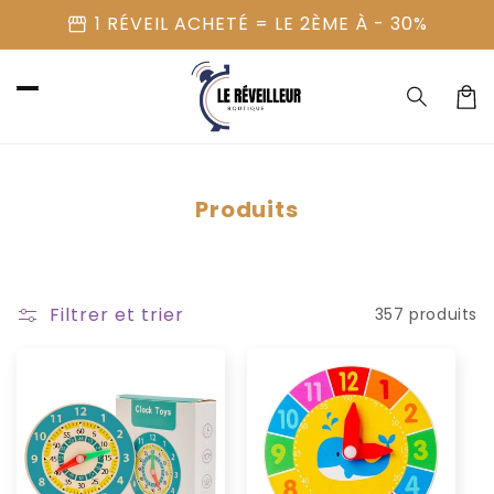
et
storefront
1 RÉVEIL ACHETÉ = LE 2ÈME À - 30%
passer
au
contenu
Panier
Produits
Filtrer et trier
357 produits