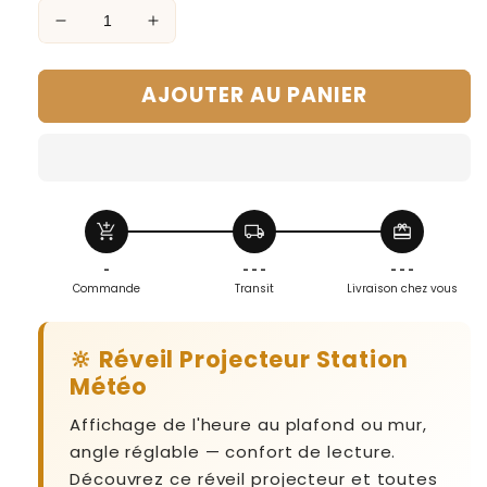
Réduire
Augmenter
la
la
quantité
quantité
AJOUTER AU PANIER
de
de
Réveil
Réveil
Projecteur
Projecteur
Station
Station
Météo
Météo
add_shopping_cart
local_shipping
redeem
-
- - -
- - -
Commande
Transit
Livraison chez vous
🔆 Réveil Projecteur Station
Météo
Affichage de l'heure au plafond ou mur,
angle réglable — confort de lecture.
Découvrez ce réveil projecteur et toutes