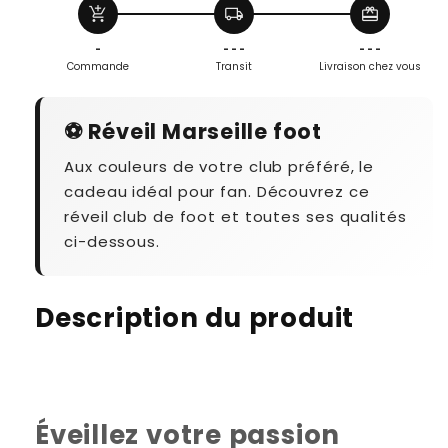
add_shopping_cart
local_shipping
redeem
-
- - -
- - -
Commande
Transit
Livraison chez vous
⚽ Réveil Marseille foot
Aux couleurs de votre club préféré, le
cadeau idéal pour fan. Découvrez ce
réveil club de foot et toutes ses qualités
ci-dessous.
Description du produit
Éveillez votre passion