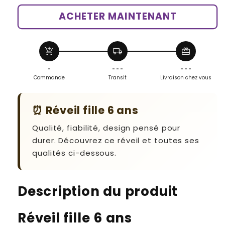
fille
fille
ACHETER MAINTENANT
6
6
ans
ans
add_shopping_cart
local_shipping
redeem
-
- - -
- - -
Commande
Transit
Livraison chez vous
⏰ Réveil fille 6 ans
Qualité, fiabilité, design pensé pour
durer. Découvrez ce réveil et toutes ses
qualités ci-dessous.
Description du produit
Réveil fille 6 ans