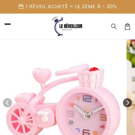
et
storefront
1 RÉVEIL ACHETÉ = LE 2ÈME À - 30%
passer
au
contenu
Panier
Passer aux
informations
produits