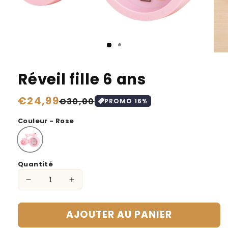
Réveil fille 6 ans
Prix
€24,99
Prix
€30,00
PROMO
16
%
habituel
soldé
Couleur - Rose
Quantité
Réduire
Augmenter
la
la
quantité
quantité
AJOUTER AU PANIER
de
de
Réveil
Réveil