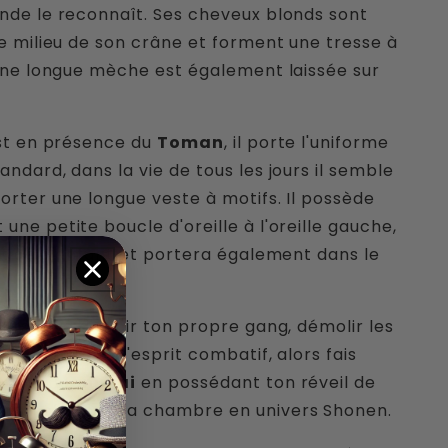
nde le reconnaît. Ses cheveux blonds sont
le milieu de son crâne et forment une tresse à
 Une longue mèche est également laissée sur
est en présence du
Toman
, il porte l'uniforme
andard, dans la vie de tous les jours il semble
orter une longue veste à motifs. Il possède
une petite boucle d'oreille à l'oreille gauche,
ait déjà enfant et portera également dans le
ours rêvé d'avoir ton propre gang, démolir les
rses et tu as l'esprit combatif, alors fais
Tokyo Manjikai
en possédant ton réveil de
 transformes ta chambre en univers Shonen.