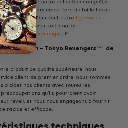
itons à découvrir notre collection complète
e Tokyo Revengers ce qui fera de toi le héros
aku de France.
Pour tout autre
figurine ou
es mangas
, jette un œil à notre
gurine
et
goodies mangas
. ⛩
"Réveil Draken - Tokyo Revengers™" de
otre produit de qualité supérieure, nous
ervice client de premier ordre. Nous sommes
s à aider nos clients avec toutes les
 préoccupations qu'ils pourraient avoir
eur réveil, et nous nous engageons à fournir
ce rapide et efficace.
éristiques techniques