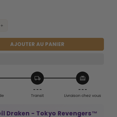
Augmenter
la
quantité
AJOUTER AU PANIER
de
Réveil
Draken
-
Tokyo
s™
Revengers™
local_shipping
redeem
- - -
- - -
de
Transit
Livraison chez vous
eil Draken - Tokyo Revengers™