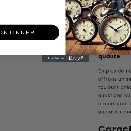
Nous t'inv
de figurin
le plus Ot
accessoir
ONTINUER
gamme
fi
Un réveil 
qualité
En plus de n
offrons un s
toujours prêt
questions ou
concernant l
une assistan
Caract