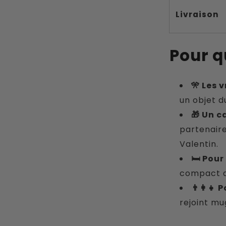
Livraison
Pour qu
🎌 Les 
un objet d
🎁 Un 
partenaire
Valentin.
🛏 Pour
compact qu
👨‍👩‍👧
rejoint mug