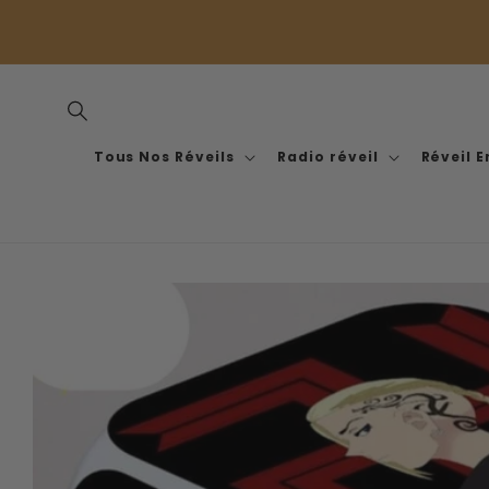
et
passer
au
contenu
Tous Nos Réveils
Radio réveil
Réveil 
Passer aux
informations
produits