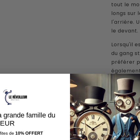
tout le mo
longs sur 
l'arrière.
le devant.
Lorsqu'il 
du gang st
préférer p
également 
qu'il port
futur.
Tu as touj
gangs adve
a grande famille du
parti des
LEUR
Draken
et
fites de
10% OFFERT