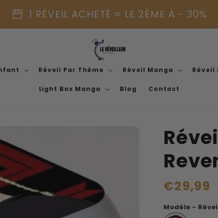
storefront
1 RÉVEIL ACHETÉ = LE 2ÈME À - 30%
Enfant
Réveil Par Thème
Réveil Manga
Réveil
Light Box Manga
Blog
Contact
Révei
Reve
Prix
€29,99
habituel
Modèle - Révei