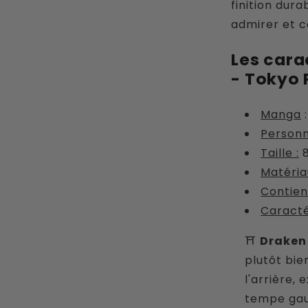
finition dura
admirer et c
Les cara
- Tokyo
Manga
:
Person
Taille :
8
Matéria
Contien
Caracté
⛩
Draken
plutôt bie
l'arrière,
tempe gauc