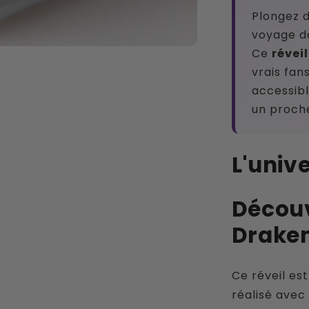
Plongez d
voyage da
Ce
révei
vrais fans
accessible
un proch
L'univ
Découv
Drake
Ce réveil es
réalisé avec