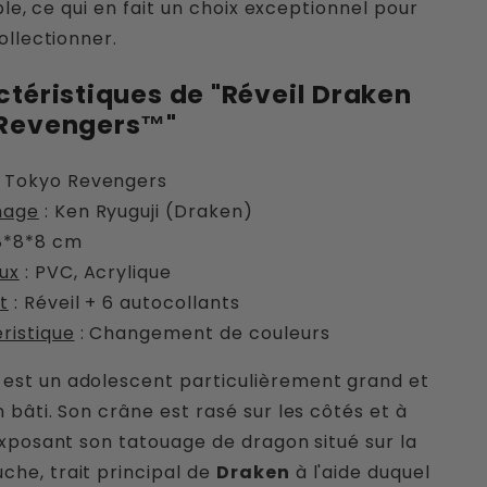
ble, ce qui en fait un choix exceptionnel pour
ollectionner.
ctéristiques de "Réveil Draken
 Revengers™"
 Tokyo Revengers
nage
:
Ken Ryuguji
(Draken)
*8*8 cm
ux
: PVC, Acrylique
t
: Réveil + 6 autocollants
ristique
: Changement de couleurs
est un adolescent particulièrement grand et
n bâti. Son crâne est rasé sur les côtés et à
 exposant son tatouage de dragon situé sur la
he, trait principal de
Draken
à l'aide duquel