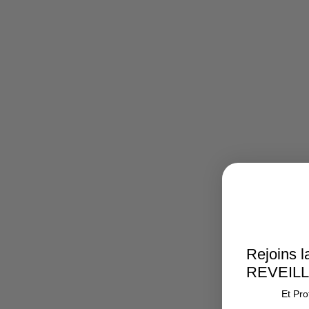
Rejoins l
REVEIL
Et Pro