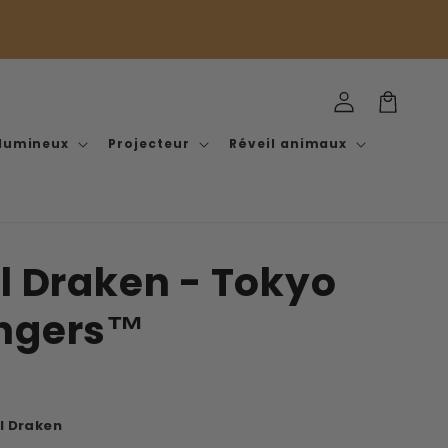
Connexion
Panier
 lumineux
Projecteur
Réveil animaux
l Draken - Tokyo
ngers™
l Draken