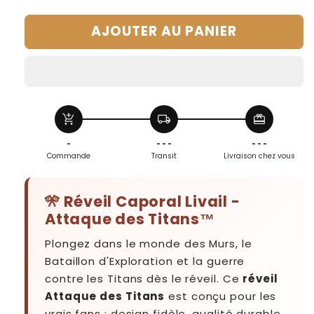
la
la
quantité
quantité
AJOUTER AU PANIER
de
de
Réveil
Réveil
Caporal
Caporal
Livail
Livail
-
-
Attaque
Attaque
add_shopping_cart
local_shipping
redeem
des
des
Titans™
Titans™
-
- - -
- - -
Commande
Transit
Livraison chez vous
🎌 Réveil Caporal Livail -
Attaque des Titans™
Plongez dans le monde des Murs, le
Bataillon d'Exploration et la guerre
contre les Titans dès le réveil. Ce
réveil
Attaque des Titans
est conçu pour les
vrais fans : design fidèle, qualité durable,