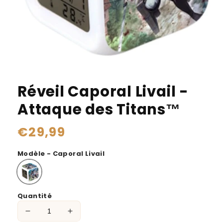
Réveil Caporal Livail -
Attaque des Titans™
Prix
€29,99
habituel
Modèle - Caporal Livail
Quantité
Réduire
Augmenter