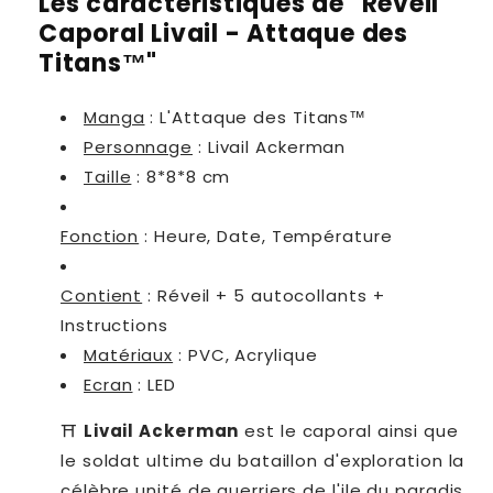
Les caractéristiques de "Réveil
Caporal Livail - Attaque des
Titans™"
Manga
: L'Attaque des Titans™
Personnage
:
Livail Ackerman
Taille
:
8*8*8 cm
Fonction
: Heure, Date, Température
Contient
: Réveil + 5 autocollants +
Instructions
Matériaux
: PVC, Acrylique
Ecran
: LED
⛩
Livail Ackerman
est le caporal ainsi que
le soldat ultime du bataillon d'exploration la
célèbre unité de guerriers de l'ile du paradis.