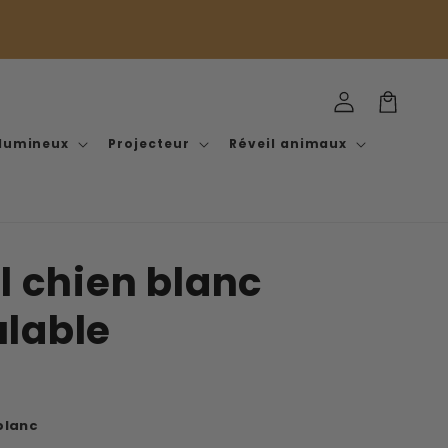
Connexion
Panier
 lumineux
Projecteur
Réveil animaux
l chien blanc
lable
 blanc