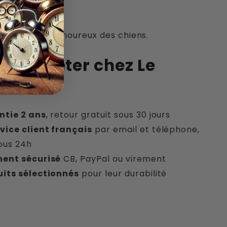
ui ?
s et adultes amoureux des chiens.
oi acheter chez Le
leur
ntie 2 ans
, retour gratuit sous 30 jours
vice client français
par email et téléphone,
ous 24h
ent sécurisé
CB, PayPal ou virement
its sélectionnés
pour leur durabilité