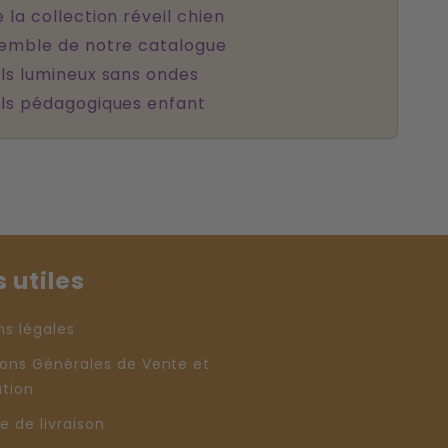
 la collection réveil chien
semble de notre catalogue
ls lumineux sans ondes
ils pédagogiques enfant
s utiles
ns légales
ions Générales de Vente et
ation
ue de livraison