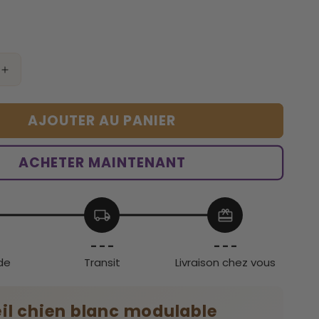
Augmenter
la
quantité
AJOUTER AU PANIER
de
Réveil
chien
ACHETER MAINTENANT
blanc
modulable
local_shipping
redeem
- - -
- - -
de
Transit
Livraison chez vous
eil chien blanc modulable