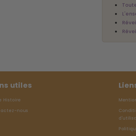
Toute
L'en
Révei
Réve
ns utiles
Lien
e Histoire
Mentio
tactez-nous
Condit
d'utilis
Politiq