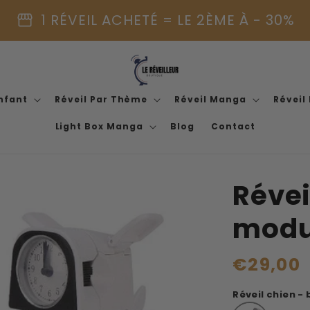
storefront
1 RÉVEIL ACHETÉ = LE 2ÈME À - 30%
Enfant
Réveil Par Thème
Réveil Manga
Réveil
Light Box Manga
Blog
Contact
Révei
modu
Prix
€29,00
habituel
Réveil chien -