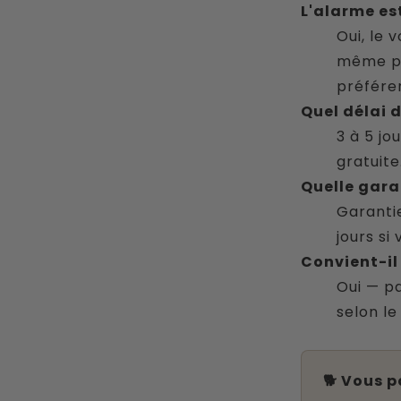
L'alarme est
Oui, le 
même pr
préfére
Quel délai d
3 à 5 jo
gratuite.
Quelle gara
Garantie
jours si
Convient-il 
Oui — pa
selon le
🐕 Vous p