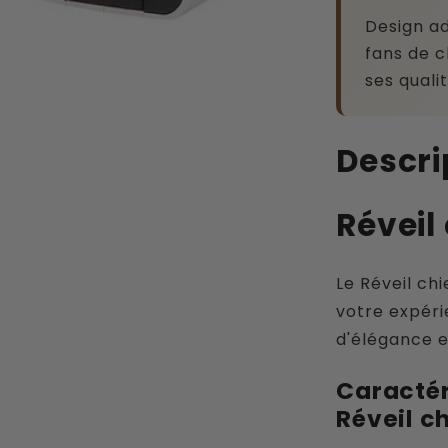
Design ad
fans de c
ses quali
Descri
Réveil
Le Réveil ch
votre expér
d'élégance e
Caractér
Réveil c