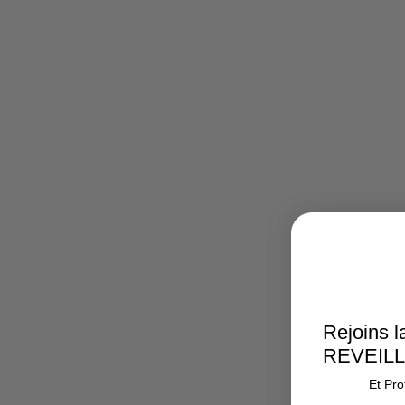
Rejoins l
REVEIL
Et Pro