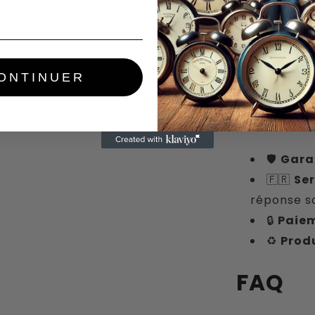
Pour q
enfants, ado
ONTINUER
Pourqu
Réveil
🛡
Gara
🇫🇷
Ser
réponse s
🔒
Paiem
♻️
Produ
FAQ