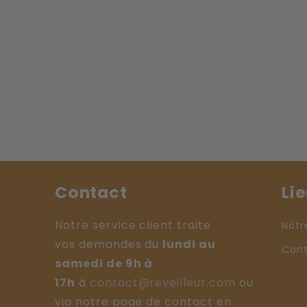
Contact
Lie
Notre service client traite
Notr
vos demandes du
lundi au
Con
samedi de 9h à
17h
à
contact@reveilleur.com
ou
via notre page de contact en