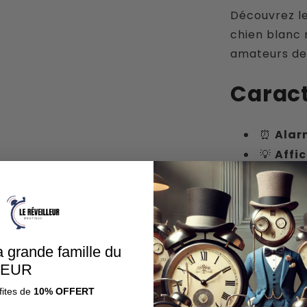
Découvrez le
chien blanc 
amateurs de 
Caract
⏰
Alar
💡
Affi
facile de 
🔋
Alim
📐
Form
🛡
Gara
a grande famille du
📦
Livr
LEUR
jours
fites de
10% OFFERT