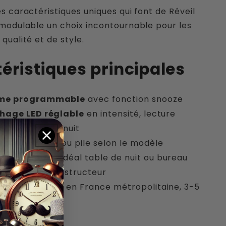
s caractéristiques uniques qui font de Réveil
modulable un choix incontournable pour les
qualité et de style.
éristiques principales
me programmable
avec fonction snooze
chage LED réglable
en intensité, lecture
jour comme de nuit
entation
USB ou pile selon le modèle
at compact
, idéal table de nuit ou bureau
ntie 2 ans
constructeur
aison gratuite
en France métropolitaine, 3-5