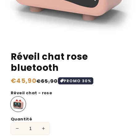
Réveil chat rose
bluetooth
Prix
€45,90
Prix
€65,90
PROMO
30
%
habituel
soldé
Réveil chat - rose
Quantité
Réduire
Augmenter
la
la