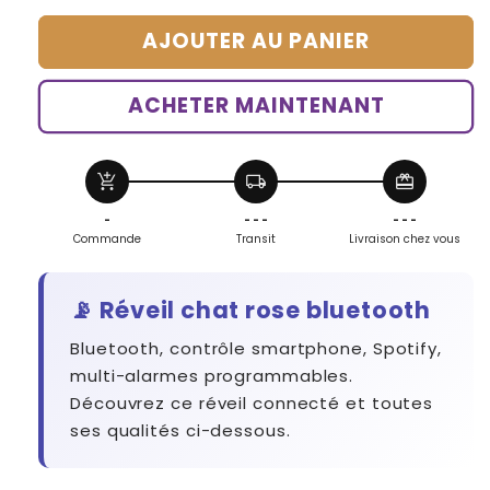
quantité
quantité
AJOUTER AU PANIER
de
de
Réveil
Réveil
chat
chat
ACHETER MAINTENANT
rose
rose
bluetooth
bluetooth
add_shopping_cart
local_shipping
redeem
-
- - -
- - -
Commande
Transit
Livraison chez vous
📡 Réveil chat rose bluetooth
Bluetooth, contrôle smartphone, Spotify,
multi-alarmes programmables.
Découvrez ce réveil connecté et toutes
ses qualités ci-dessous.