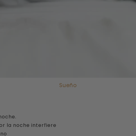
Sueño
noche.
r la noche interfiere
rno