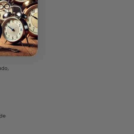
 excesivo,
ertes por
ado,
ede