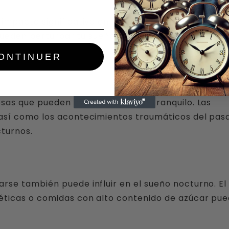
pacto significativo en tu sueño. El ruido, el calor
e pueden perturbar tu sueño y provocar que te despi
ONTINUER
sas que pueden impedirte dormir tranquilo. Las
así como los acontecimientos traumáticos del pas
turnos.
rse también puede influir en el sueño nocturno. El
éticas o comidas con alto contenido de azúcar pu