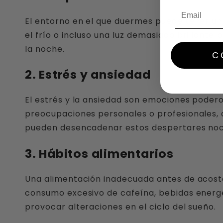
El entorno en el que duermes puede tener un im
el frío o incluso una luz demasiado brillant
la noche.
C
2. Estrés y ansiedad
El estrés y la ansiedad son emociones podero
preocupaciones personales o profesionales, 
pueden desencadenar estos despertares noc
3. Hábitos alimentarios
Una alimentación inadecuada antes de acosta
consumo excesivo de cafeína, bebidas energ
provocar alteraciones en el ciclo del sueño.