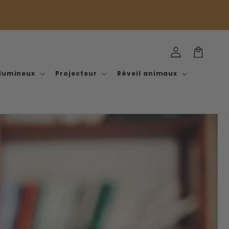
Iniciar
Carrito
sesión
 lumineux
Projecteur
Réveil animaux