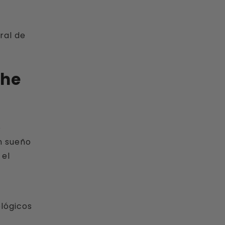
ral de
che
e
n sueño
 el
ológicos