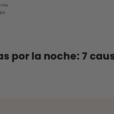
urno
rpo
as por la noche: 7 ca